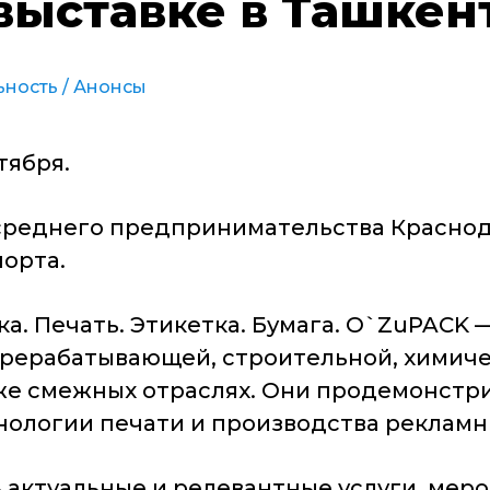
ыставке в Ташкен
ьность
/
Анонсы
тября.
среднего предпринимательства Краснод
орта.
а. Печать. Этикетка. Бумага. O`ZuPACK 
ерерабатывающей, строительной, химиче
же смежных отраслях. Они продемонстр
нологии печати и производства реклам
 актуальные и релевантные услуги, мер