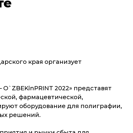
те
арского края организует
— O`ZBEKinPRINT 2022» представят
ской, фармацевтической,
ируют оборудование для полиграфии,
ных решений.
оприятия и рынки сбыта для