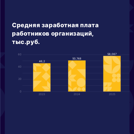
Средняя заработная плата
работников организаций,
тыс.руб.
58,067
60
50,748
46,2
40
20
0
2023
2024
2025