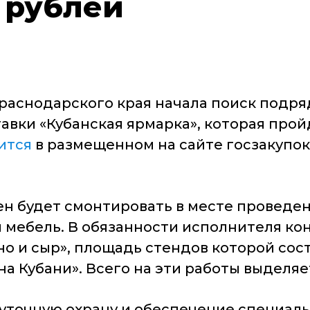
 рублей
раснодарского края начала поиск подря
ки «Кубанская ярмарка», которая пройде
ится
в размещенном на сайте госзакупок
 будет смонтировать в месте проведени
и мебель. В обязанности исполнителя ко
 и сыр», площадь стендов которой состав
а Кубани». Всего на эти работы выделяет
осуточную охрану и обеспечение специал